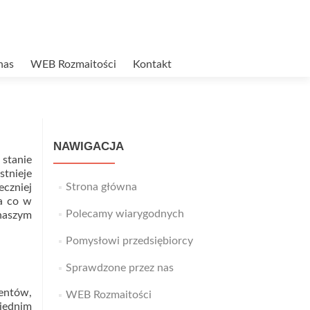
nas
WEB Rozmaitości
Kontakt
NAWIGACJA
stanie
Istnieje
Strona główna
eczniej
na co w
Polecamy wiarygodnych
 naszym
Pomysłowi przedsiębiorcy
Sprawdzone przez nas
mentów,
WEB Rozmaitości
iednim