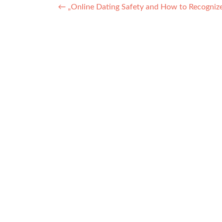
Nawigacja
←
„Online Dating Safety and How to Recognize
wpisu