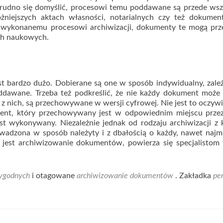
ietrudno się domyślić, procesowi temu poddawane są przede ws
niejszych aktach własności, notarialnych czy też dokumen
o wykonanemu procesowi archiwizacji, dokumenty te mogą prz
ach naukowych.
 bardzo dużo. Dobierane są one w sposób indywidualny, zależ
ddawane. Trzeba też podkreślić, że nie każdy dokument może 
z nich, są przechowywane w wersji cyfrowej. Nie jest to oczywi
nt, który przechowywany jest w odpowiednim miejscu przez
jest wykonywany. Niezależnie jednak od rodzaju archiwizacji z
adzona w sposób należyty i z dbałością o każdy, nawet najm
ą jest archiwizowanie dokumentów, powierza się specjalisto
ygodnych
i otagowane
archiwizowanie dokumentów
. Zakładka
pe