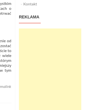
zystkim
Kontakt
tach o
etrwać
REKLAMA
nie od
zostać
ście to
 wiele
 którym
niejszy
m w tym
rmalink