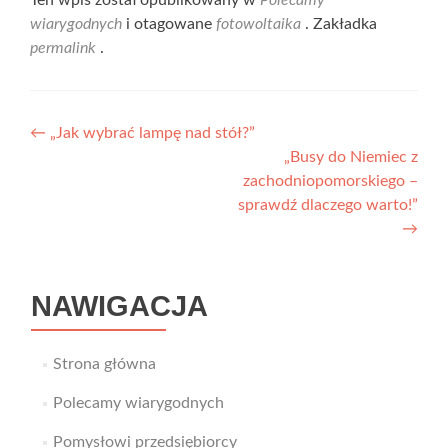
Ten wpis został opublikowany w
Polecamy
wiarygodnych
i otagowane
fotowoltaika
. Zakładka
permalink
.
Nawigacja
←
„Jak wybrać lampę nad stół?”
„Busy do Niemiec z
wpisu
zachodniopomorskiego –
sprawdź dlaczego warto!”
→
NAWIGACJA
Strona główna
Polecamy wiarygodnych
Pomysłowi przedsiębiorcy