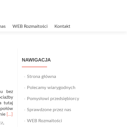
nas
WEB Rozmaitości
Kontakt
NAWIGACJA
Strona główna
Polecamy wiarygodnych
mu bez
ociażby
Pomysłowi przedsiębiorcy
 tutaj
espołów
Sprawdzone przez nas
Read
 nie
[…]
more
WEB Rozmaitości
cz
,
about