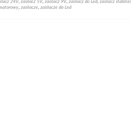
silacz 24V
,
zasilacz 5V
,
zasilacz 9V
,
zasilacz do Led
,
zasilacz stabili
ormatorowy
,
zasilacze
,
zasilacze do Led