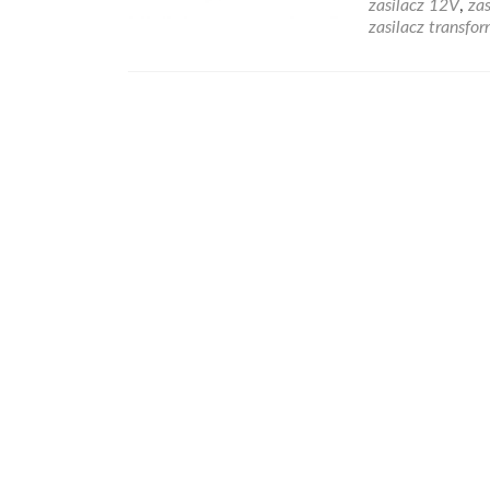
zasilacz 12V
,
za
zasilacz transf