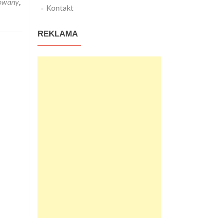
zowany
,
Szukasz
Kontakt
zasilacza
do
REKLAMA
swojego
komputera?