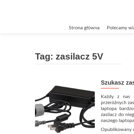
Przejdź
Strona główna
Polecamy wi
do
treści
Tag:
zasilacz 5V
Szukasz za
Każdy z nas 
przeróżnych zas
laptopa bardz
zasilacz do ni
naszego laptopa
Opublikowany