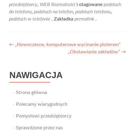
przedsiębiorcy
,
WEB Rozmaitości
i otagowane
podsłuch
do telefonu
,
podsłuch na telefon
,
podsłuch telefonu
,
podsłuch w telefonie
. Zakładka
permalink
.
Nawigacja
←
„Nowoczesne, komputerowe wycinanie ploterem”
„Obstawianie zakładów”
→
wpisu
NAWIGACJA
Strona główna
Polecamy wiarygodnych
Pomysłowi przedsiębiorcy
Sprawdzone przez nas