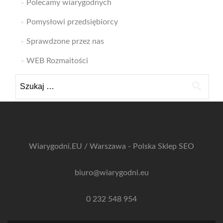
Polecamy wiarygodnych
Pomysłowi przedsiębiorcy
Sprawdzone przez nas
WEB Rozmaitości
Szukaj:
Wiarygodni.EU / Warszawa - Polska
Sklep SEO
biuro@wiarygodni.eu
0 232 548 954