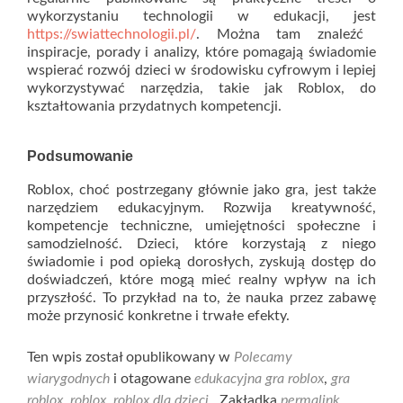
wykorzystaniu technologii w edukacji, jest
https://swiattechnologii.pl/
. Można tam znaleźć
inspiracje, porady i analizy, które pomagają świadomie
wspierać rozwój dzieci w środowisku cyfrowym i lepiej
wykorzystywać narzędzia, takie jak Roblox, do
kształtowania przydatnych kompetencji.
Podsumowanie
Roblox, choć postrzegany głównie jako gra, jest także
narzędziem edukacyjnym. Rozwija kreatywność,
kompetencje techniczne, umiejętności społeczne i
samodzielność. Dzieci, które korzystają z niego
świadomie i pod opieką dorosłych, zyskują dostęp do
doświadczeń, które mogą mieć realny wpływ na ich
przyszłość. To przykład na to, że nauka przez zabawę
może przynosić konkretne i trwałe efekty.
Ten wpis został opublikowany w
Polecamy
wiarygodnych
i otagowane
edukacyjna gra roblox
,
gra
roblox
,
roblox
,
roblox dla dzieci
. Zakładka
permalink
.