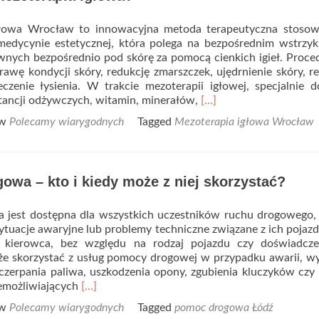
w
jakich
głowa Wrocław to innowacyjna metoda terapeutyczna stoso
sytuacjach
 medycynie estetycznej, która polega na bezpośrednim wstrzy
je
wnych bezpośrednio pod skórę za pomocą cienkich igieł. Proce
zadajemy?
awę kondycji skóry, redukcję zmarszczek, ujędrnienie skóry, r
leczenie łysienia. W trakcie mezoterapii igłowej, specjalnie 
Read
tancji odżywczych, witamin, minerałów,
[…]
more
 w
Polecamy wiarygodnych
Tagged
Mezoterapia igłowa Wrocław
about
Czym
jest
mezoterapia
wa – kto i kiedy może z niej skorzystać?
igłowa?
jest dostępna dla wszystkich uczestników ruchu drogowego, 
ytuacje awaryjne lub problemy techniczne związane z ich poja
y kierowca, bez względu na rodzaj pojazdu czy doświadcze
że skorzystać z usług pomocy drogowej w przypadku awarii, 
zerpania paliwa, uszkodzenia opony, zgubienia kluczyków czy
Read
emożliwiających
[…]
more
 w
Polecamy wiarygodnych
Tagged
pomoc drogowa Łódź
about