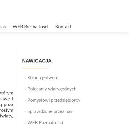
nas
WEB Rozmaitości
Kontakt
NAWIGACJA
Strona główna
Polecamy wiarygodnych
 którym
bawę i
Pomysłowi przedsiębiorcy
ją poza
rosłym
Sprawdzone przez nas
Read
światy,
more
WEB Rozmaitości
about