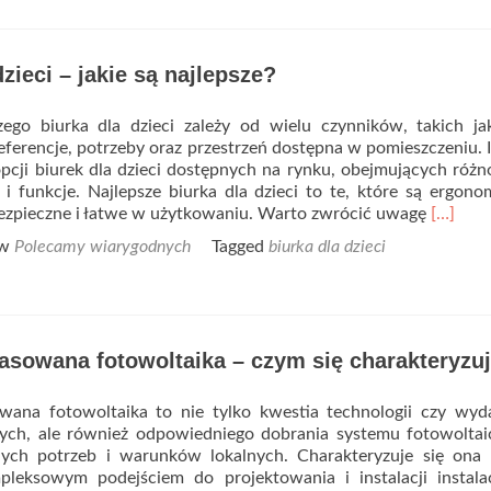
Pomoc
drogowa
–
dzieci – jakie są najlepsze?
kto
i
kiedy
ego biurka dla dzieci zależy od wielu czynników, takich ja
może
referencje, potrzeby oraz przestrzeń dostępna w pomieszczeniu. I
z
pcji biurek dla dzieci dostępnych na rynku, obejmujących róż
niej
y i funkcje. Najlepsze biurka dla dzieci to te, które są ergono
skorzystać?
Read
bezpieczne i łatwe w użytkowaniu. Warto zwrócić uwagę
[…]
more
 w
Polecamy wiarygodnych
Tagged
biurka dla dzieci
about
Biurka
dla
dzieci
–
asowana fotowoltaika – czym się charakteryzu
jakie
są
najleps
ana fotowoltaika to nie tylko kwestia technologii czy wyda
nych, ale również odpowiedniego dobrania systemu fotowolta
ych potrzeb i warunków lokalnych. Charakteryzuje się ona 
leksowym podejściem do projektowania i instalacji instalac