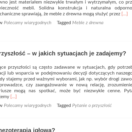
wno jest materiałem niezwykle trwałym i wytrzymałym, co pr
ieczność mebli. Solidna konstrukcja i naturalna odporn
Read
chaniczne sprawiają, że meble z drewna mogą służyć przez
[…]
more
 w
Polecamy wiarygodnych
Tagged
Meble z drewna
abou
Mebl
z
drew
–
rzyszłość – w jakich sytuacjach je zadajemy?
jakie
są
ich
ące przyszłości są często zadawane w sytuacjach, gdy potrz
najw
tacji lub wsparcia w podejmowaniu decyzji dotyczących naszego
zalet
y stajemy przed ważnymi wyborami, jak np. wybór drogi zawo
prowadzce, czy zaangażowanie w nową relację, zrozumienie,
ariusze mogą nas spotkać, może być niezwykle cenne. Pyt
Read
ajemy
[…]
more
 w
Polecamy wiarygodnych
Tagged
Pytanie o przyszłość
about
Pytania
o
przyszłość
mezoterapia igłowa?
–