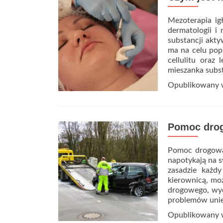
Mezoterapia i
dermatologii i
substancji akty
ma na celu popr
cellulitu oraz 
mieszanka subs
Opublikowany
Pomoc drogo
Pomoc drogowa 
napotykają na s
zasadzie każd
kierownicą, mo
drogowego, wyc
problemów uni
Opublikowany