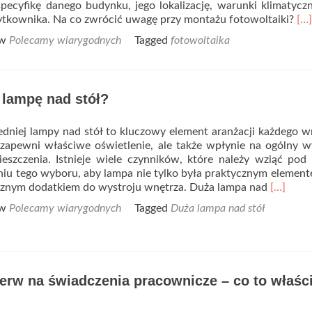
pecyfikę danego budynku, jego lokalizację, warunki klimatycz
Re
ytkownika. Na co zwrócić uwagę przy montażu fotowoltaiki?
[…]
mo
 w
Polecamy wiarygodnych
Tagged
fotowoltaika
ab
Do
do
fot
 lampę nad stół?
–
cz
się
niej lampy nad stół to kluczowy element aranżacji każdego w
cha
 zapewni właściwe oświetlenie, ale także wpłynie na ogólny w
eszczenia. Istnieje wiele czynników, które należy wziąć po
iu tego wyboru, aby lampa nie tylko była praktycznym element
Read
cznym dodatkiem do wystroju wnętrza. Duża lampa nad
[…]
more
 w
Polecamy wiarygodnych
Tagged
Duża lampa nad stół
about
Jak
wybrać
lampę
nad
erw na świadczenia pracownicze – co to właśc
stół?