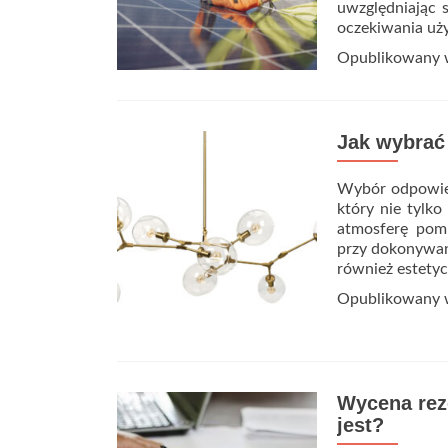
uwzględniając s
oczekiwania uż
Opublikowany
Jak wybrać
Wybór odpowied
który nie tylko
atmosferę pomi
przy dokonywan
również estety
Opublikowany
Wycena rez
jest?