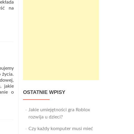
zekłada
ość na
t
e
na
ebujemy
iększe
 życia.
y?
dowej,
 jakie
OSTATNIE WPISY
anie o
Jakie umiejętności gra Roblox
rozwija u dzieci?
Czy każdy komputer musi mieć