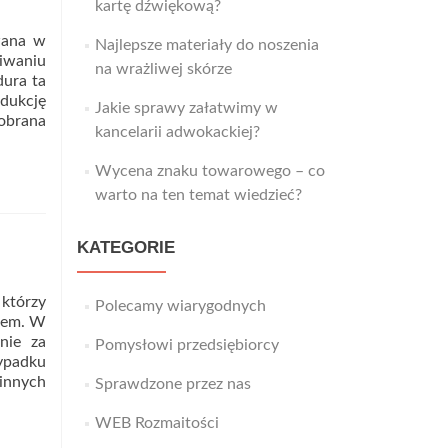
kartę dźwiękową?
wana w
Najlepsze materiały do noszenia
kiwaniu
na wrażliwej skórze
dura ta
edukcję
Jakie sprawy załatwimy w
dobrana
kancelarii adwokackiej?
Wycena znaku towarowego – co
warto na ten temat wiedzieć?
KATEGORIE
którzy
Polecamy wiarygodnych
zdem. W
nie za
Pomysłowi przedsiębiorcy
wypadku
 innych
Sprawdzone przez nas
WEB Rozmaitości