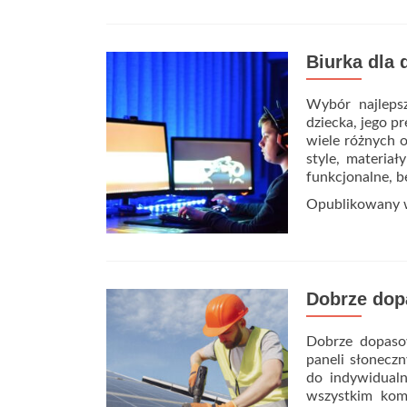
Biurka dla 
Wybór najlepsz
dziecka, jego p
wiele różnych o
style, materiał
funkcjonalne, 
Opublikowany
Dobrze dop
Dobrze dopasow
paneli słonecz
do indywidualn
wszystkim komp