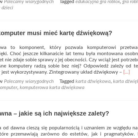
 w
Polecamy wiarygodnych
Tagged
edukacyjna gra roblox
,
gra rob
 dzieci
komputer musi mieć kartę dźwiękową?
owa to komponent, który pozwala komputerowi przetwa
ęki. Choć jeszcze kilkanaście lat temu była montowana osobn
t nie zdaje sobie sprawy z jej obecności. Czy wciąż jest potrzeb
ne komputery radzą sobie bez niej? Odpowiedź zależy od te
Read
 jest wykorzystywany. Zintegrowany układ dźwiękowy –
[…]
more
 w
Polecamy wiarygodnych
Tagged
karta dźwiękowa
,
karta dźwi
about
omputer
,
komputerowa karta dźwiękowa
Czy
każdy
kompu
musi
wna – jakie są ich największe zalety?
mieć
kartę
dźwię
 od dawna cieszą się popularnością i uznaniem ze względu n
 które przemawiają zarówno do estetów, jak i pragmatyków. 