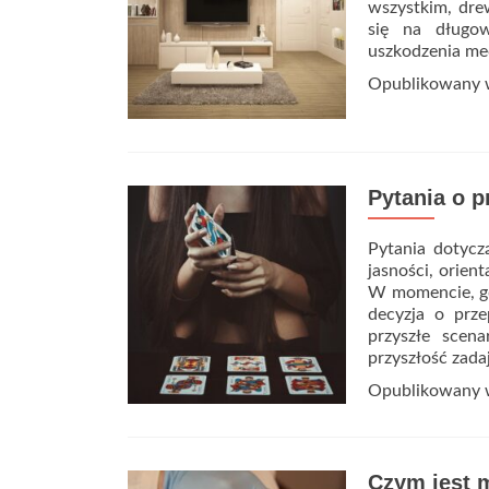
wszystkim, dre
się na długow
uszkodzenia me
Opublikowany
Pytania o p
Pytania dotycz
jasności, orien
W momencie, gd
decyzja o prze
przyszłe scen
przyszłość zad
Opublikowany
Czym jest 