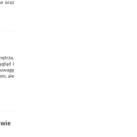
ne oraz
ad
re
out
brze
pasowana
owoltaika
ym
nętrza,
rakteryzuje?
ygląd i
d uwagę
em, ale
iwie