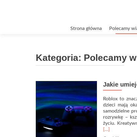
Przejdź
Strona główna
Polecamy wi
do
treści
Kategoria:
Polecamy w
Jakie umiej
Nawigacja
po
Roblox to znac
dzieci mają ok
wpisach
samodzielne pro
rozrywkę – ksz
życiu. Kreatyw
[…]