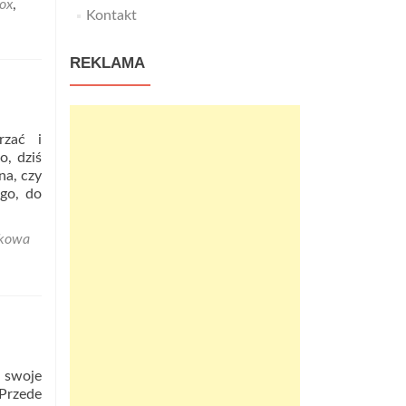
lox
,
Jakie
Kontakt
umiejętności
gra
REKLAMA
Roblox
rozwija
u
dzieci?
rzać i
o, dziś
na, czy
go, do
ękowa
ter
kową?
a swoje
Przede