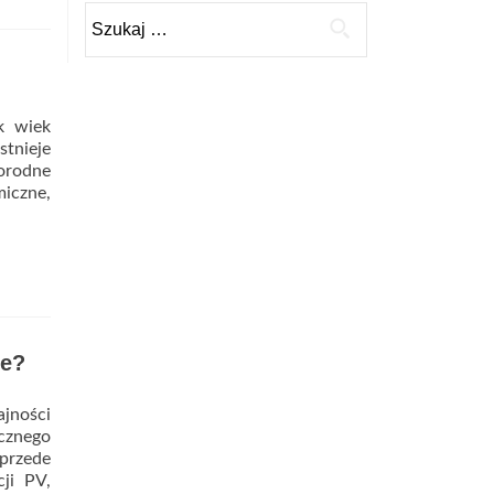
Szukaj:
k wiek
stnieje
norodne
miczne,
je?
ze?
jności
icznego
przede
ji PV,