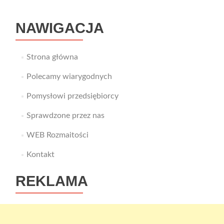
kto
i
NAWIGACJA
kiedy
może
z
niej
Strona główna
skorzystać?
Polecamy wiarygodnych
Pomysłowi przedsiębiorcy
Sprawdzone przez nas
WEB Rozmaitości
Kontakt
REKLAMA