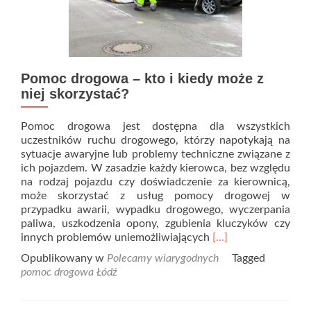
Pomoc drogowa – kto i kiedy może z
niej skorzystać?
Pomoc drogowa jest dostępna dla wszystkich
uczestników ruchu drogowego, którzy napotykają na
sytuacje awaryjne lub problemy techniczne związane z
ich pojazdem. W zasadzie każdy kierowca, bez względu
na rodzaj pojazdu czy doświadczenie za kierownicą,
może skorzystać z usług pomocy drogowej w
przypadku awarii, wypadku drogowego, wyczerpania
paliwa, uszkodzenia opony, zgubienia kluczyków czy
Read
innych problemów uniemożliwiających
[…]
more
Opublikowany w
Polecamy wiarygodnych
Tagged
about
pomoc drogowa Łódź
Pomoc
drogowa
–