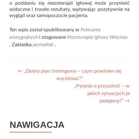
o poddaniu się mezoterapii igłowej może przynieść
widoczne i trwałe rezultaty, wpływając pozytywnie na
wygląd oraz samopoczucie pacjenta.
Ten wpis został opublikowany w
Polecamy
wiarygodnych
i otagowane
Mezoterapia igłowa Wrocław
. Zakładka
permalink
.
Nawigacja
←
„Dobry plan treningowy – czym powinien się
wyróżniać?”
wpisu
„Pytania o przyszłość – w
jakich sytuacjach je
zadajemy?”
→
NAWIGACJA