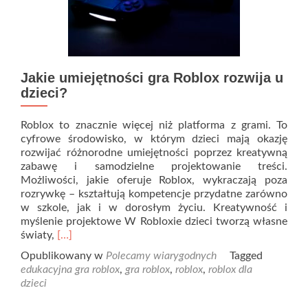
Jakie umiejętności gra Roblox rozwija u
dzieci?
Roblox to znacznie więcej niż platforma z grami. To
cyfrowe środowisko, w którym dzieci mają okazję
rozwijać różnorodne umiejętności poprzez kreatywną
zabawę i samodzielne projektowanie treści.
Możliwości, jakie oferuje Roblox, wykraczają poza
rozrywkę – kształtują kompetencje przydatne zarówno
w szkole, jak i w dorosłym życiu. Kreatywność i
myślenie projektowe W Robloxie dzieci tworzą własne
Read
światy,
[…]
more
Opublikowany w
Polecamy wiarygodnych
Tagged
about
edukacyjna gra roblox
,
gra roblox
,
roblox
,
roblox dla
Jakie
dzieci
umiejętności
gra