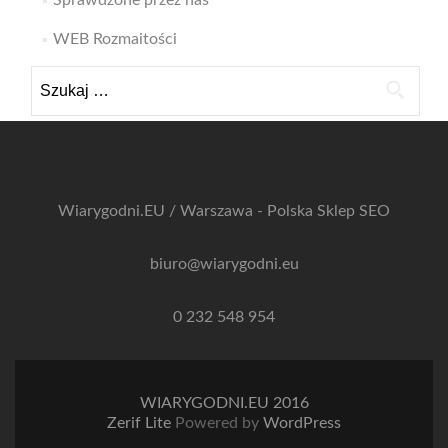
Sprawdzone przez nas
WEB Rozmaitości
Szukaj:
Wiarygodni.EU / Warszawa - Polska
Sklep SEO
biuro@wiarygodni.eu
0 232 548 954
WIARYGODNI.EU 2016
Zerif Lite
Powered by
WordPress