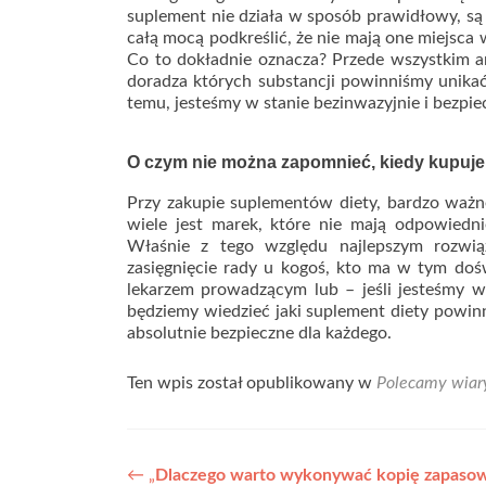
suplement nie działa w sposób prawidłowy, są 
całą mocą podkreślić, że nie mają one miejsc
Co to dokładnie oznacza? Przede wszystkim an
doradza których substancji powinniśmy unika
temu, jesteśmy w stanie bezinwazyjnie i bezpi
O czym nie można zapomnieć, kiedy kupuj
Przy zakupie suplementów diety, bardzo ważn
wiele jest marek, które nie mają odpowiedn
Właśnie z tego względu najlepszym rozwią
zasięgnięcie rady u kogoś, kto ma w tym doś
lekarzem prowadzącym lub – jeśli jesteśmy w 
będziemy wiedzieć jaki suplement diety powinn
absolutnie bezpieczne dla każdego.
Ten wpis został opublikowany w
Polecamy wiar
Nawigacja
←
„
Dlaczego warto wykonywać kopię zapas