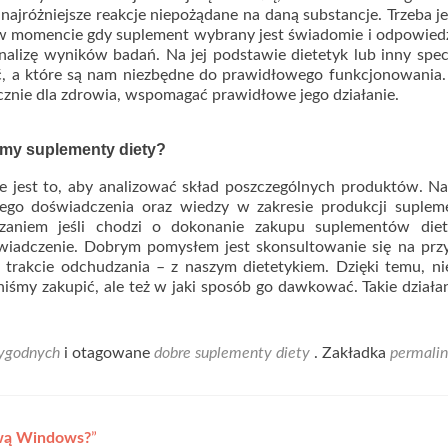
najróżniejsze reakcje niepożądane na daną substancje. Trzeba j
a w momencie gdy suplement wybrany jest świadomie i odpowiedz
alizę wyników badań. Na jej podstawie dietetyk lub inny specj
ć, a które są nam niezbędne do prawidłowego funkcjonowania.
ecznie dla zdrowia, wspomagać prawidłowe jego działanie.
emy suplementy diety?
e jest to, aby analizować skład poszczególnych produktów. N
iego doświadczenia oraz wiedzy w zakresie produkcji suplem
zaniem jeśli chodzi o dokonanie zakupu suplementów diety
wiadczenie. Dobrym pomysłem jest skonsultowanie się na prz
trakcie odchudzania – z naszym dietetykiem. Dzięki temu, ni
iśmy zakupić, ale też w jaki sposób go dawkować. Takie działan
ygodnych
i otagowane
dobre suplementy diety
. Zakładka
permali
ową Windows?
”