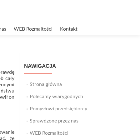
nas
WEB Rozmaitości
Kontakt
NAWIGACJA
aprawdę
ób cały
Strona główna
zonymi
aństwu
Polecamy wiarygodnych
owił on
Pomysłowi przedsiębiorcy
Sprawdzone przez nas
owanie
WEB Rozmaitości
ać, że