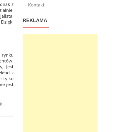
ednak z
Kontakt
ialnie.
alista,
REKLAMA
 Dzięki
a rynku
entów.
, jest
ykład z
e tylko
ie jest
nk
.