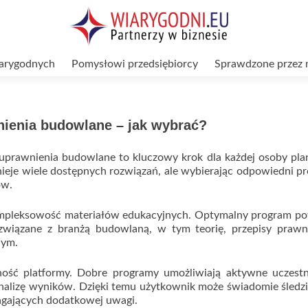
arygodnych
Pomysłowi przedsiębiorcy
Sprawdzone przez 
nienia budowlane – jak wybrać?
prawnienia budowlane to kluczowy krok dla każdej osoby plan
tnieje wiele dostępnych rozwiązań, ale wybierając odpowiedni p
ów.
mpleksowość materiałów edukacyjnych. Optymalny program po
związane z branżą budowlaną, w tym teorię, przepisy prawn
nym.
ność platformy. Dobre programy umożliwiają aktywne uczestn
 analizę wyników. Dzięki temu użytkownik może świadomie śledz
agających dodatkowej uwagi.