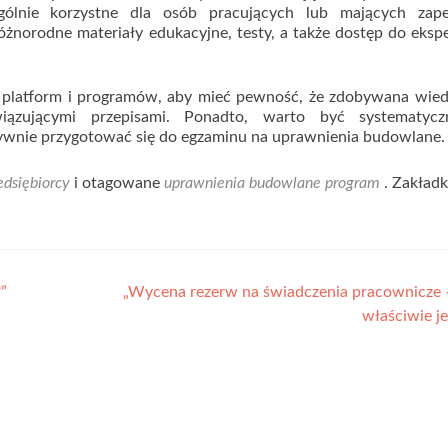
gólnie korzystne dla osób pracujących lub mających zape
óżnorodne materiały edukacyjne, testy, a także dostęp do eksp
 platform i programów, aby mieć pewność, że zdobywana wied
ązującymi przepisami. Ponadto, warto być systematyc
ywnie przygotować się do egzaminu na uprawnienia budowlane.
dsiębiorcy
i otagowane
uprawnienia budowlane program
. Zakład
”
„Wycena rezerw na świadczenia pracownicze 
właściwie j