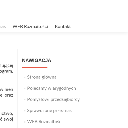
nas
WEB Rozmaitości
Kontakt
NAWIGACJA
ującej
rogram,
Strona główna
Polecamy wiarygodnych
winien
e oraz
Pomysłowi przedsiębiorcy
Sprawdzone przez nas
ictwo,
ić swój
WEB Rozmaitości