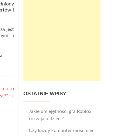
łniony
ertów i
za jest
znym i
ka
– co to
OSTATNIE WPISY
est?”
→
Jakie umiejętności gra Roblox
rozwija u dzieci?
Czy każdy komputer musi mieć