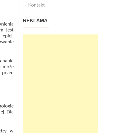
Kontakt
REKLAMA
nienia
m jest
lepiej,
nowanie
 nauki
nu może
u przed
ologie
ej. Dla
edzy w