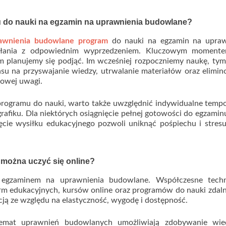
u do nauki na egzamin na uprawnienia budowlane?
awnienia budowlane program
do nauki na egzamin na upraw
ałania z odpowiednim wyprzedzeniem. Kluczowym momente
 planujemy się podjąć. Im wcześniej rozpoczniemy naukę, tym 
su na przyswajanie wiedzy, utrwalanie materiałów oraz elimi
owej uwagi.
rogramu do nauki, warto także uwzględnić indywidualne tempo
afiku. Dla niektórych osiągnięcie pełnej gotowości do egzami
jęcie wysiłku edukacyjnego pozwoli uniknąć pośpiechu i stres
można uczyć się online?
ed egzaminem na uprawnienia budowlane. Współczesne techn
orm edukacyjnych, kursów online oraz programów do nauki zdaln
pcją ze względu na elastyczność, wygodę i dostępność.
 temat uprawnień budowlanych umożliwiają zdobywanie wi