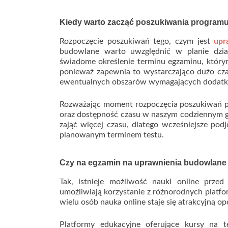
Kiedy warto zacząć poszukiwania program
Rozpoczęcie poszukiwań tego, czym jest
upr
budowlane warto uwzględnić w planie dzi
świadome określenie terminu egzaminu, którym
ponieważ zapewnia to wystarczająco dużo cza
ewentualnych obszarów wymagających dodatk
Rozważając moment rozpoczęcia poszukiwań p
oraz dostępność czasu w naszym codziennym gr
zająć więcej czasu, dlatego wcześniejsze pod
planowanym terminem testu.
Czy na egzamin na uprawnienia budowlane 
Tak, istnieje możliwość nauki online prz
umożliwiają korzystanie z różnorodnych platf
wielu osób nauka online staje się atrakcyjną o
Platformy edukacyjne oferujące kursy na