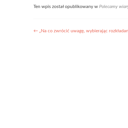
Ten wpis został opublikowany w
Polecamy wiar
Nawigacja
←
„Na co zwrócić uwagę, wybierając rozkładan
wpisu