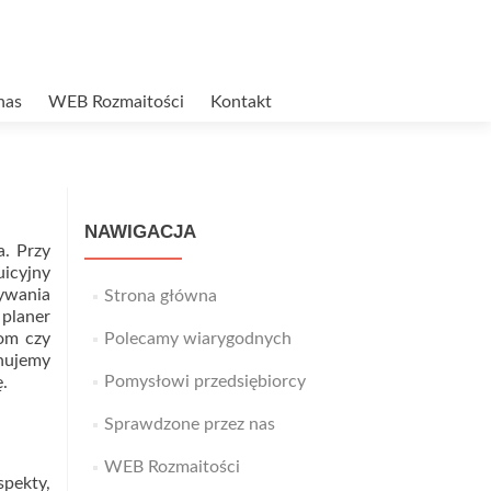
nas
WEB Rozmaitości
Kontakt
NAWIGACJA
a. Przy
uicyjny
wywania
Strona główna
 planer
kom czy
Polecamy wiarygodnych
nujemy
Pomysłowi przedsiębiorcy
ę.
Sprawdzone przez nas
WEB Rozmaitości
spekty,