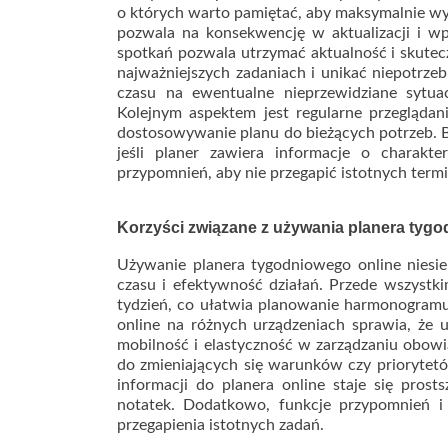
o których warto pamiętać, aby maksymalnie wy
pozwala na konsekwencję w aktualizacji i wp
spotkań pozwala utrzymać aktualność i skutecz
najważniejszych zadaniach i unikać niepotrze
czasu na ewentualne nieprzewidziane sytua
Kolejnym aspektem jest regularne przegląda
dostosowywanie planu do bieżących potrzeb. 
jeśli planer zawiera informacje o charak
przypomnień, aby nie przegapić istotnych ter
Korzyści związane z używania planera tygo
Używanie planera tygodniowego online niesie
czasu i efektywność działań. Przede wszystki
tydzień, co ułatwia planowanie harmonogramu
online na różnych urządzeniach sprawia, że 
mobilność i elastyczność w zarządzaniu obowi
do zmieniających się warunków czy priorytet
informacji do planera online staje się prost
notatek. Dodatkowo, funkcje przypomnień i
przegapienia istotnych zadań.