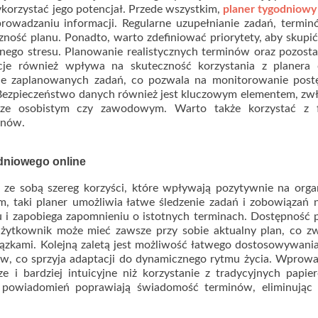
korzystać jego potencjał. Przede wszystkim,
planer tygodniowy
rowadzaniu informacji. Regularne uzupełnianie zadań, termi
ność planu. Ponadto, warto zdefiniować priorytety, aby skupić
bnego stresu. Planowanie realistycznych terminów oraz pozost
cje również wpływa na skuteczność korzystania z planera o
nie zaplanowanych zadań, co pozwala na monitorowanie post
Bezpieczeństwo danych również jest kluczowym elementem, zw
terze osobistym czy zawodowym. Warto także korzystać z f
minów.
dniowego online
 ze sobą szereg korzyści, które wpływają pozytywnie na orga
m, taki planer umożliwia łatwe śledzenie zadań i zobowiązań 
 i zapobiega zapomnieniu o istotnych terminach. Dostępność 
użytkownik może mieć zawsze przy sobie aktualny plan, co z
ązkami. Kolejną zaletą jest możliwość łatwego dostosowywani
ów, co sprzyja adaptacji do dynamicznego rytmu życia. Wprow
sze i bardziej intuicyjne niż korzystanie z tradycyjnych papi
 powiadomień poprawiają świadomość terminów, eliminując 