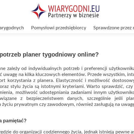
arygodnych
Pomysłowi przedsiębiorcy
Sprawdzone przez 
potrzeb planer tygodniowy online?
e zależy od indywidualnych potrzeb i preferencji użytkownik
ić uwagę na kilka kluczowych elementów. Przede wszystkim, int
ort korzystania z planera. Elastyczność i możliwość dostoso
z stylu życia są istotnymi kryteriami. Warto sprawdzić, czy
mnienia, możliwość udostępniania zadaniami innym użytkowni
związane z bezpieczeństwem danych, szczególnie jeśli pla
m życiu prywatnym czy zawodowym, również zasługują na uwag
ba pamiętać?
zędzie do organizacji codziennego życia, jednak istnieją pewne a