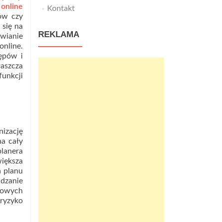
 online
Kontakt
nów czy
 się na
REKLAMA
awianie
nline.
ępów i
łaszcza
unkcji
nizację
na cały
planera
większa
a planu
adzanie
erowych
ryzyko