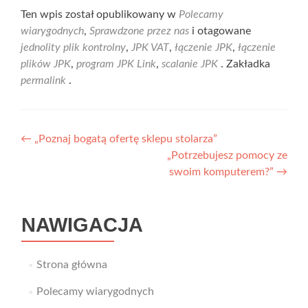
Ten wpis został opublikowany w
Polecamy
wiarygodnych
,
Sprawdzone przez nas
i otagowane
jednolity plik kontrolny
,
JPK VAT
,
łączenie JPK
,
łączenie
plików JPK
,
program JPK Link
,
scalanie JPK
. Zakładka
permalink
.
Nawigacja
←
„Poznaj bogatą ofertę sklepu stolarza”
„Potrzebujesz pomocy ze
wpisu
swoim komputerem?”
→
NAWIGACJA
Strona główna
Polecamy wiarygodnych