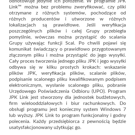
odnotowuje jedynie ich położenie. W programie JPK
Link™ można bez problemu zweryfikować, czy pliki
otrzymane z różnych systemów, pochodzące od
różnych producentów i utworzone w różnych
lokalizacjach są prawidłowe. Jeśli weryfikacja
poszczególnych plików i całej Grupy przebiegła
pomyślnie, wówczas można przystąpić do scalania
Grupy używając funkcji Scal. Po chwili pojawi się
komunikat świadczący o prawidłowo przygotowanym
złączonym pliku i można przystąpić do jego wysyłki.
Cały proces tworzenia jednego pliku JPK i jego wysyłki
odbywa się w kilku prostych krokach: wskazanie
plików JPK, weryfikacja plików, scalanie plików,
podpisanie scalonego pliku kwalifikowanym podpisem
elektronicznym, wysłanie scalonego pliku, pobranie
Urzędowego Poświadczenia Odbioru (UPO). Program
JPK Link jest stworzony dla jednostek budżetowych,
firm wielooddziałowych i biur rachunkowych. Do
obsługi programu jest konieczny system Windows 7
lub wyższy. JPK Link to program funkcjonalny i godny
polecenia. Każdy przedsiębiorca z pewnością będzie
usatysfakcjonowany użytkując go.