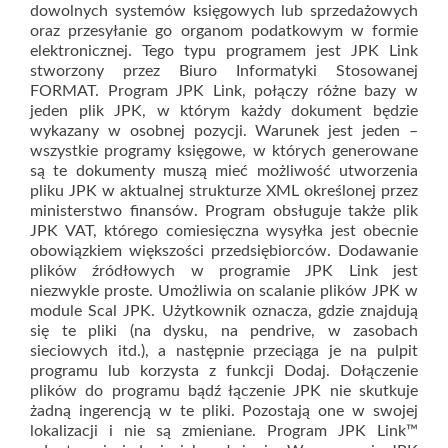
dowolnych systemów księgowych lub sprzedażowych
oraz przesyłanie go organom podatkowym w formie
elektronicznej. Tego typu programem jest JPK Link
stworzony przez Biuro Informatyki Stosowanej
FORMAT. Program JPK Link, połączy różne bazy w
jeden plik JPK, w którym każdy dokument będzie
wykazany w osobnej pozycji. Warunek jest jeden –
wszystkie programy księgowe, w których generowane
są te dokumenty muszą mieć możliwość utworzenia
pliku JPK w aktualnej strukturze XML określonej przez
ministerstwo finansów. Program obsługuje także plik
JPK VAT, którego comiesięczna wysyłka jest obecnie
obowiązkiem większości przedsiębiorców. Dodawanie
plików źródłowych w programie JPK Link jest
niezwykle proste. Umożliwia on scalanie plików JPK w
module Scal JPK. Użytkownik oznacza, gdzie znajdują
się te pliki (na dysku, na pendrive, w zasobach
sieciowych itd.), a następnie przeciąga je na pulpit
programu lub korzysta z funkcji Dodaj. Dołączenie
plików do programu bądź łączenie JPK nie skutkuje
żadną ingerencją w te pliki. Pozostają one w swojej
lokalizacji i nie są zmieniane. Program JPK Link™