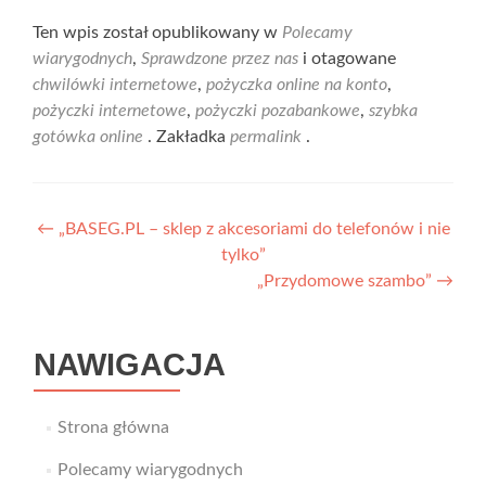
Ten wpis został opublikowany w
Polecamy
wiarygodnych
,
Sprawdzone przez nas
i otagowane
chwilówki internetowe
,
pożyczka online na konto
,
pożyczki internetowe
,
pożyczki pozabankowe
,
szybka
gotówka online
. Zakładka
permalink
.
Nawigacja
←
„BASEG.PL – sklep z akcesoriami do telefonów i nie
tylko”
wpisu
„Przydomowe szambo”
→
NAWIGACJA
Strona główna
Polecamy wiarygodnych