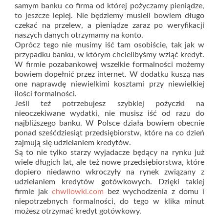
samym banku co firma od której pożyczamy pieniądze,
to jeszcze lepiej. Nie będziemy musieli bowiem długo
czekać na przelew, a pieniądze zaraz po weryfikacji
naszych danych otrzymamy na konto.
Oprócz tego nie musimy iść tam osobiście, tak jak w
przypadku banku, w którym chcielibyśmy wziąć kredyt.
W firmie pozabankowej wszelkie formalności możemy
bowiem dopełnić przez internet. W dodatku kuszą nas
one naprawdę niewielkimi kosztami przy niewielkiej
ilości formalności.
Jeśli też potrzebujesz szybkiej pożyczki na
nieoczekiwane wydatki, nie musisz iść od razu do
najbliższego banku. W Polsce działa bowiem obecnie
ponad sześćdziesiąt przedsiębiorstw, które na co dzień
zajmują się udzielaniem kredytów.
Są to nie tylko starzy wyjadacze będący na rynku już
wiele długich lat, ale też nowe przedsiębiorstwa, które
dopiero niedawno wkroczyły na rynek związany z
udzielaniem kredytów gotówkowych. Dzięki takiej
firmie jak
chwilowki.com
bez wychodzenia z domu i
niepotrzebnych formalności, do tego w klika minut
możesz otrzymać kredyt gotówkowy.