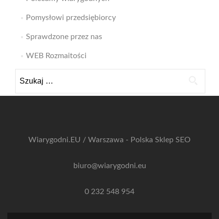
Pomysłowi przedsiębiorcy
Sprawdzone przez nas
WEB Rozmaitości
Szukaj:
Wiarygodni.EU / Warszawa - Polska
Sklep SEO
biuro@wiarygodni.eu
0 232 548 954