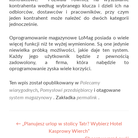
kontrahenta według wybranego klucza i dzieli ich na
odbiorców, dostawców i pracowników, przy czym
jeden kontrahent może należeć do dwóch kategorii
jednocześnie.
Oprogramowanie magazynowe LoMag posiada o wiele
więcej funkcji niż te wyżej wymienione. Są one jedynie
niewielka próbką możliwości, jakie daje ten system.
Każdy jego użytkownik będzie z pewnością
zadowolony, a firma, która nabędzie to
oprogramowanie zyska wiele korzyści.
Ten wpis został opublikowany w
Polecamy
wiarygodnych
,
Pomysłowi przedsiębiorcy
i otagowane
system magazynowy
. Zakładka
permalink
.
Nawigacja
←
„Planujesz urlop w stolicy Tatr? Wybierz Hotel
Kasprowy Wierch”
wpisu