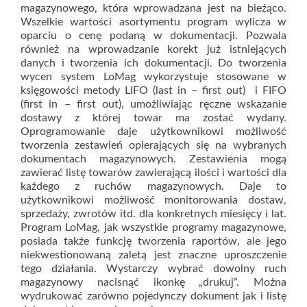
magazynowego, która wprowadzana jest na bieżąco.
Wszelkie wartości asortymentu program wylicza w
oparciu o cenę podaną w dokumentacji. Pozwala
również na wprowadzanie korekt już istniejących
danych i tworzenia ich dokumentacji. Do tworzenia
wycen system LoMag wykorzystuje stosowane w
księgowości metody LIFO (last in – first out) i FIFO
(first in – first out), umożliwiając ręczne wskazanie
dostawy z której towar ma zostać wydany.
Oprogramowanie daje użytkownikowi możliwość
tworzenia zestawień opierających się na wybranych
dokumentach magazynowych. Zestawienia mogą
zawierać listę towarów zawierającą ilości i wartości dla
każdego z ruchów magazynowych. Daje to
użytkownikowi możliwość monitorowania dostaw,
sprzedaży, zwrotów itd. dla konkretnych miesięcy i lat.
Program LoMag, jak wszystkie programy magazynowe,
posiada także funkcję tworzenia raportów, ale jego
niekwestionowaną zaletą jest znaczne uproszczenie
tego działania. Wystarczy wybrać dowolny ruch
magazynowy nacisnąć ikonkę „drukuj”. Można
wydrukować zarówno pojedynczy dokument jak i listę