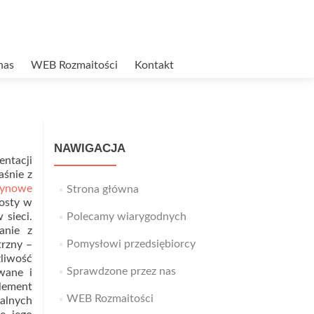
nas
WEB Rozmaitości
Kontakt
NAWIGACJA
ntacji
aśnie z
zynowe
Strona główna
rosty w
 sieci.
Polecamy wiarygodnych
anie z
Pomysłowi przedsiębiorcy
rzny –
żliwość
Sprawdzone przez nas
wane i
lement
WEB Rozmaitości
alnych