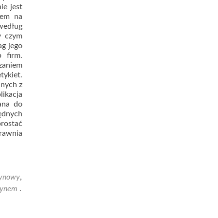
ie jest
iem na
według
y czym
ag jego
 firm.
zaniem
tykiet.
anych z
ikacja
ana do
będnych
rostać
rawnia
zynowy
,
zynem
.