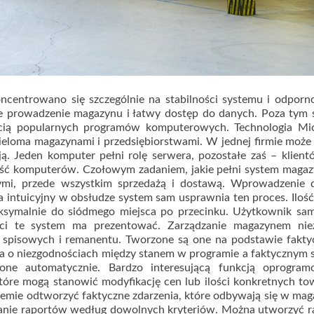
oncentrowano się szczególnie na stabilności systemu i odporn
we prowadzenie magazynu i łatwy dostęp do danych. Poza tym 
cią popularnych programów komputerowych. Technologia Mic
eloma magazynami i przedsiębiorstwami. W jednej firmie może
cją. Jeden komputer pełni rolę serwera, pozostałe zaś – klien
ość komputerów. Czołowym zadaniem, jakie pełni system maga
ymi, przede wszystkim sprzedażą i dostawą. Wprowadzenie 
, a intuicyjny w obsłudze system sam usprawnia ten proces. Ilość
ksymalnie do siódmego miejsca po przecinku. Użytkownik sa
ości te system ma prezentować. Zarządzanie magazynem nie
spisowych i remanentu. Tworzone są one na podstawie fakty
a o niezgodnościach między stanem w programie a faktycznym
ne automatycznie. Bardzo interesującą funkcją oprogram
óre mogą stanowić modyfikację cen lub ilości konkretnych t
stemie odtworzyć faktyczne zdarzenia, które odbywają się w mag
ie raportów według dowolnych kryteriów. Można utworzyć ra