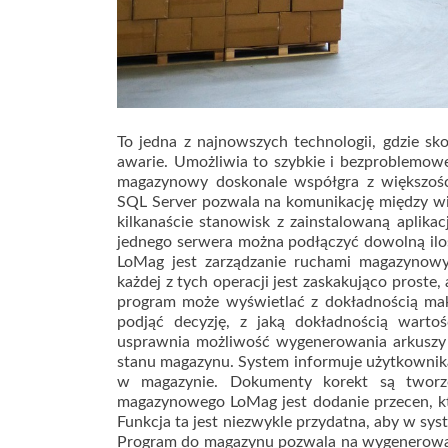
To jedna z najnowszych technologii, gdzie sk
awarie. Umożliwia to szybkie i bezproblemo
magazynowy doskonale współgra z większoś
SQL Server pozwala na komunikację między wi
kilkanaście stanowisk z zainstalowaną aplika
jednego serwera można podłączyć dowolną il
LoMag jest zarządzanie ruchami magazynow
każdej z tych operacji jest zaskakująco proste
program może wyświetlać z dokładnością ma
podjąć decyzję, z jaką dokładnością wart
usprawnia możliwość wygenerowania arkuszy 
stanu magazynu. System informuje użytkownik
w magazynie. Dokumenty korekt są tworzo
magazynowego LoMag jest dodanie przecen, kt
Funkcja ta jest niezwykle przydatna, aby w sy
Program do magazynu pozwala na wygenerowan