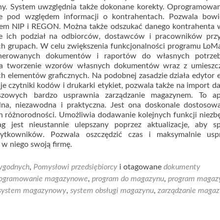
iny. System uwzględnia także dokonane korekty. Oprogramowan
e pod względem informacji o kontrahentach. Pozwala bow
iem NIP i REGON. Można także odszukać danego kontrahenta 
 ich podział na odbiorców, dostawców i pracowników prz
ch grupach. W celu zwiększenia funkcjonalności programu LoM
enerowanych dokumentów i raportów do własnych potrzeb
na tworzenie wzorów własnych dokumentów wraz z umieszc
 elementów graficznych. Na podobnej zasadzie działa edytor e
zytniki kodów i drukarki etykiet, pozwala także na import d
szowych bardzo usprawnia zarządzanie magazynem. To apl
lna, niezawodna i praktyczna. Jest ona doskonale dostosow
 różnorodności. Umożliwia dodawanie kolejnych funkcji niez
 jest nieustannie ulepszany poprzez aktualizacje, aby sp
żytkowników. Pozwala oszczędzić czas i maksymalnie usp
w niego swoją firmę.
ygodnych
,
Pomysłowi przedsiębiorcy
i otagowane
dokumenty
rogramowanie magazynowe
,
program do magazynu
,
program maga
system magazynowy
,
system obsługi magazynu
,
zarządzanie maga