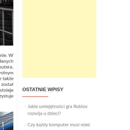
żnie. W
 danych
putera.
wolnym
e także
został
OSTATNIE WPISY
tnieje
ystuje
Jakie umiejętności gra Roblox
rozwija u dzieci?
Czy każdy komputer musi mieć