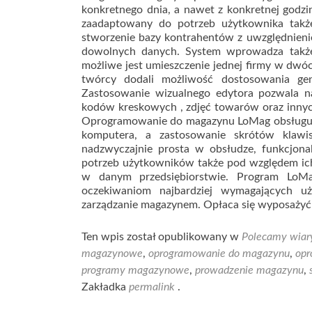
konkretnego dnia, a nawet z konkretnej godz
zaadaptowany do potrzeb użytkownika takż
stworzenie bazy kontrahentów z uwzględnien
dowolnych danych. System wprowadza także
możliwe jest umieszczenie jednej firmy w dwó
twórcy dodali możliwość dostosowania g
Zastosowanie wizualnego edytora pozwala 
kodów kreskowych , zdjęć towarów oraz innych
Oprogramowanie do magazynu LoMag obsługuje c
komputera, a zastosowanie skrótów klawi
nadzwyczajnie prosta w obsłudze, funkcjona
potrzeb użytkowników także pod względem ich
w danym przedsiębiorstwie. Program LoMag
oczekiwaniom najbardziej wymagających u
zarządzanie magazynem. Opłaca się wyposażyć 
Ten wpis został opublikowany w
Polecamy wiar
magazynowe
,
oprogramowanie do magazynu
,
op
programy magazynowe
,
prowadzenie magazynu
,
Zakładka
permalink
.