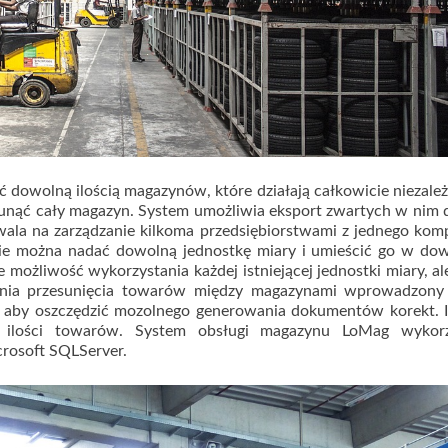
owolną ilością magazynów, które działają całkowicie niezale
usunąć cały magazyn. System umożliwia eksport zwartych w nim
ala na zarządzanie kilkoma przedsiębiorstwami z jednego kom
e można nadać dowolną jednostkę miary i umieścić go w do
możliwość wykorzystania każdej istniejącej jednostki miary, al
enia przesunięcia towarów między magazynami wprowadzony 
aby oszczędzić mozolnego generowania dokumentów korekt. Is
j ilości towarów. System obsługi magazynu LoMag wykorz
rosoft SQLServer.