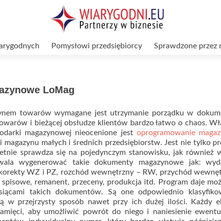
arygodnych
Pomysłowi przedsiębiorcy
Sprawdzone przez 
gazynowe LoMag
zynem towarów wymagane jest utrzymanie porządku w dokume
owarów i bieżącej obsłudze klientów bardzo łatwo o chaos. Wł
odarki magazynowej nieocenione jest
oprogramowanie maga
 magazynu małych i średnich przedsiębiorstw. Jest nie tylko p
ietnie sprawdza się na pojedynczym stanowisku, jak również w
ala wygenerować takie dokumenty magazynowe jak: wyd
korekty WZ i PZ, rozchód wewnętrzny – RW, przychód wewnęt
spisowe, remanent, przeceny, produkcja itd. Program daje mo
ysiącami takich dokumentów. Są one odpowiednio klasyfiko
ą w przejrzysty sposób nawet przy ich dużej ilości. Każdy e
amięci, aby umożliwić powrót do niego i naniesienie ewentu