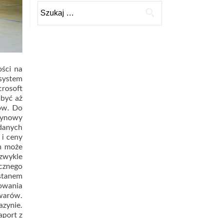
Szukaj:
ości na
system
rosoft
 być aż
tów. Do
zynowy
danych
 i ceny
m może
zwykle
cznego
 stanem
owania
owarów.
azynie.
port z