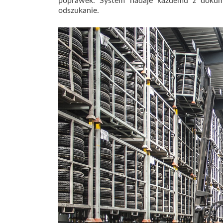
poprawek. System nadaje każdemu z dokume
odszukanie.