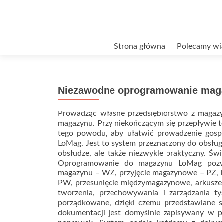
Przejdź
Strona główna
Polecamy wi
do
treści
Niezawodne oprogramowanie ma
Prowadząc własne przedsiębiorstwo z maga
magazynu. Przy niekończącym się przepływie t
tego powodu, aby ułatwić prowadzenie gosp
LoMag. Jest to system przeznaczony do obsługi
obsłudze, ale także niezwykle praktyczny. Św
Oprogramowanie do magazynu LoMag pozw
magazynu – WZ, przyjęcie magazynowe – PZ, 
PW, przesunięcie międzymagazynowe, arkusze 
tworzenia, przechowywania i zarządzania t
porządkowane, dzięki czemu przedstawiane s
dokumentacji jest domyślnie zapisywany w p