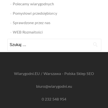
Polecamy wiarygodnych
Pomysłowi przedsiębiorcy
Sprawdzone przez nas
WEB Rozmaitości
Szukaj:
Wiarygodni.EU / Warszawa - Polska
Sklep SEO
biuro@wiarygodni.eu
0 232 548 954