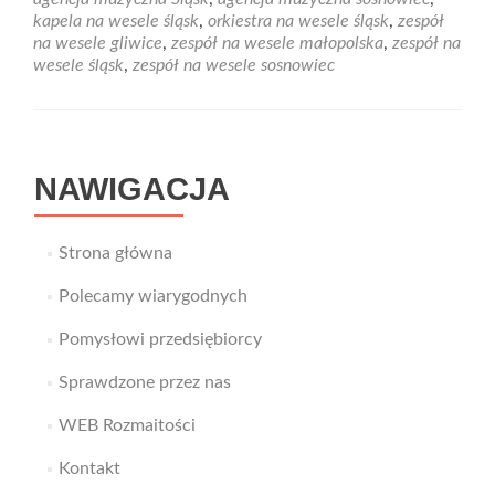
na
kapela na wesele śląsk
,
orkiestra na wesele śląsk
,
zespół
wesele
na wesele gliwice
,
zespół na wesele małopolska
,
zespół na
–
wesele śląsk
,
zespół na wesele sosnowiec
skorzystaj
z
pomocy
agencji
muzycznej.
NAWIGACJA
Strona główna
Polecamy wiarygodnych
Pomysłowi przedsiębiorcy
Sprawdzone przez nas
WEB Rozmaitości
Kontakt