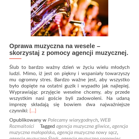
Oprawa muzyczna na wesele –
skorzystaj z pomocy agencji muzycznej.
Ślub to bardzo ważny dzień w życiu wielu młodych
ludzi. Mimo, iż jest on piękny i wspaniały towarzyszy
mu ogromny stres. Bardzo ważne jest, aby wszystko
było dopięte na ostatni guzik i wypadło jak najlepiej.
Wyprawiając przyjęcie weselne chcemy, aby przede
wszystkim nasi goście byli zadowoleni. Na udaną
imprezę składają się bowiem dwa najważniejsze
Read
czynniki:
[…]
more
Opublikowany w
Polecamy wiarygodnych
,
WEB
about
Rozmaitości
Tagged
agencja muzyczna gliwice
,
agencja
Oprawa
muzyczna małopolska
,
agencja muzyczna nowy sącz
,
muzyczna
agencja muzyczna Śląsk
,
agencja muzyczna sosnowiec
,