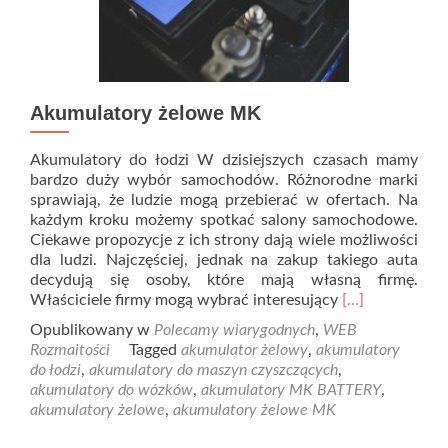
Akumulatory żelowe MK
Akumulatory do łodzi W dzisiejszych czasach mamy
bardzo duży wybór samochodów. Różnorodne marki
sprawiają, że ludzie mogą przebierać w ofertach. Na
każdym kroku możemy spotkać salony samochodowe.
Ciekawe propozycje z ich strony dają wiele możliwości
dla ludzi. Najczęściej, jednak na zakup takiego auta
decydują się osoby, które mają własną firmę.
Read
Właściciele firmy mogą wybrać interesujący
[…]
more
Opublikowany w
Polecamy wiarygodnych
,
WEB
about
Rozmaitości
Tagged
akumulator żelowy
,
akumulatory
Akumulatory
do łodzi
,
akumulatory do maszyn czyszczących
,
żelowe
akumulatory do wózków
,
akumulatory MK BATTERY
,
MK
akumulatory żelowe
,
akumulatory żelowe MK