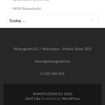
WEB Rozmaitości
Szukaj:
Wiarygodni.EU / Warszawa - Polska
Sklep SEO
biuro@wiarygodni.eu
0 232 548 954
WIARYGODNI.EU 2016
Zerif Lite
Powered by
WordPress