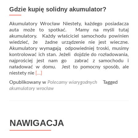
Gdzie kupię solidny akumulator?
Akumulatory Wrocław Niestety, każdego posiadacza
auta może to spotkać. Mamy na myśli tutaj
akumulatory. Każdy właściciel samochodu powinien
wiedzieć, że żadne urządzenie nie jest wieczne.
Akumulatory wymagają odpowiedniej troski, musimy
kontrolować ich stan. Jeżeli dojdzie do rozładowania,
najprościej jest nam go zabrać z samochodu i
naładować w domu. Jest to pomocny sposób, ale
Read
niestety nie
[…]
more
Opublikowany w
Polecamy wiarygodnych
Tagged
about
akumulatory wrocław
Gdzie
kupię
solidny
akumulator?
NAWIGACJA