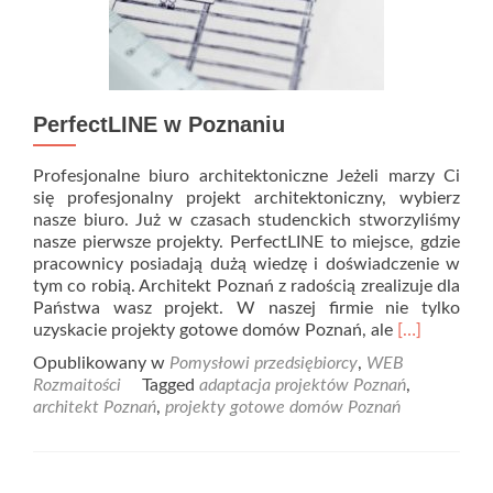
PerfectLINE w Poznaniu
Profesjonalne biuro architektoniczne Jeżeli marzy Ci
się profesjonalny projekt architektoniczny, wybierz
nasze biuro. Już w czasach studenckich stworzyliśmy
nasze pierwsze projekty. PerfectLINE to miejsce, gdzie
pracownicy posiadają dużą wiedzę i doświadczenie w
tym co robią. Architekt Poznań z radością zrealizuje dla
Państwa wasz projekt. W naszej firmie nie tylko
Read
uzyskacie projekty gotowe domów Poznań, ale
[…]
more
Opublikowany w
Pomysłowi przedsiębiorcy
,
WEB
about
Rozmaitości
Tagged
adaptacja projektów Poznań
,
PerfectLINE
architekt Poznań
,
projekty gotowe domów Poznań
w
Poznaniu