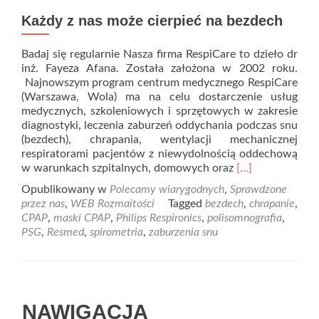
Każdy z nas może cierpieć na bezdech
Badaj się regularnie Nasza firma RespiCare to dzieło dr
inż. Fayeza Afana. Została założona w 2002 roku.
Najnowszym program centrum medycznego RespiCare
(Warszawa, Wola) ma na celu dostarczenie usług
medycznych, szkoleniowych i sprzętowych w zakresie
diagnostyki, leczenia zaburzeń oddychania podczas snu
(bezdech), chrapania, wentylacji mechanicznej
respiratorami pacjentów z niewydolnością oddechową
Read
w warunkach szpitalnych, domowych oraz
[…]
more
Opublikowany w
Polecamy wiarygodnych
,
Sprawdzone
about
przez nas
,
WEB Rozmaitości
Tagged
bezdech
,
chrapanie
,
Każdy
CPAP
,
maski CPAP
,
Philips Respironics
,
polisomnografia
,
z
PSG
,
Resmed
,
spirometria
,
zaburzenia snu
nas
może
cierpieć
na
bezdech
NAWIGACJA