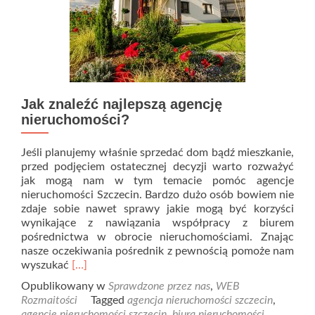
Jak znaleźć najlepszą agencję
nieruchomości?
Jeśli planujemy właśnie sprzedać dom bądź mieszkanie,
przed podjęciem ostatecznej decyzji warto rozważyć
jak mogą nam w tym temacie pomóc agencje
nieruchomości Szczecin. Bardzo dużo osób bowiem nie
zdaje sobie nawet sprawy jakie mogą być korzyści
wynikające z nawiązania współpracy z biurem
pośrednictwa w obrocie nieruchomościami. Znając
nasze oczekiwania pośrednik z pewnością pomoże nam
Read
wyszukać
[…]
more
Opublikowany w
Sprawdzone przez nas
,
WEB
about
Rozmaitości
Tagged
agencja nieruchomości szczecin
,
Jak
agencje nieruchomości szczecin
,
biura nieruchomości