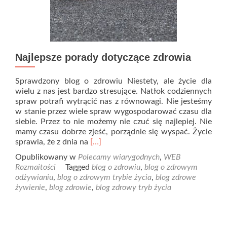
Najlepsze porady dotyczące zdrowia
Sprawdzony blog o zdrowiu Niestety, ale życie dla
wielu z nas jest bardzo stresujące. Natłok codziennych
spraw potrafi wytrącić nas z równowagi. Nie jesteśmy
w stanie przez wiele spraw wygospodarować czasu dla
siebie. Przez to nie możemy nie czuć się najlepiej. Nie
mamy czasu dobrze zjeść, porządnie się wyspać. Życie
Read
sprawia, że z dnia na
[…]
more
Opublikowany w
Polecamy wiarygodnych
,
WEB
about
Rozmaitości
Tagged
blog o zdrowiu
,
blog o zdrowym
Najlepsze
odżywianiu
,
blog o zdrowym trybie życia
,
blog zdrowe
porady
żywienie
,
blog zdrowie
,
blog zdrowy tryb życia
dotyczące
zdrowia