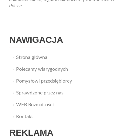
tylko
Polsce
u
legalnych
bukmacherów
NAWIGACJA
Strona główna
Polecamy wiarygodnych
Pomysłowi przedsiębiorcy
Sprawdzone przez nas
WEB Rozmaitości
Kontakt
REKLAMA