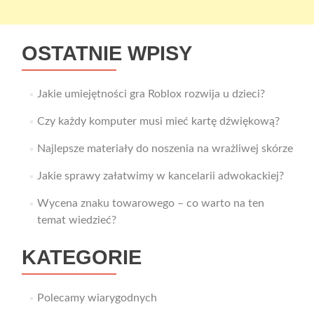
OSTATNIE WPISY
Jakie umiejętności gra Roblox rozwija u dzieci?
Czy każdy komputer musi mieć kartę dźwiękową?
Najlepsze materiały do noszenia na wrażliwej skórze
Jakie sprawy załatwimy w kancelarii adwokackiej?
Wycena znaku towarowego – co warto na ten
temat wiedzieć?
KATEGORIE
Polecamy wiarygodnych