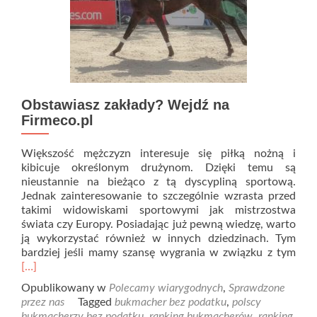
Obstawiasz zakłady? Wejdź na
Firmeco.pl
Większość mężczyzn interesuje się piłką nożną i
kibicuje określonym drużynom. Dzięki temu są
nieustannie na bieżąco z tą dyscypliną sportową.
Jednak zainteresowanie to szczególnie wzrasta przed
takimi widowiskami sportowymi jak mistrzostwa
świata czy Europy. Posiadając już pewną wiedzę, warto
ją wykorzystać również w innych dziedzinach. Tym
Rea
bardziej jeśli mamy szansę wygrania w związku z tym
mor
[…]
abo
Opublikowany w
Polecamy wiarygodnych
,
Sprawdzone
Obs
przez nas
Tagged
bukmacher bez podatku
,
polscy
zakł
bukmacherzy bez podatku
,
ranking bukmacherów
,
ranking