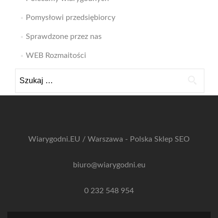
Pomysłowi przedsiębiorcy
Sprawdzone przez nas
WEB Rozmaitości
Szukaj:
Wiarygodni.EU / Warszawa - Polska
Sklep SEO
biuro@wiarygodni.eu
0 232 548 954