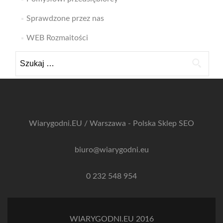
Sprawdzone przez nas
WEB Rozmaitości
Szukaj:
Wiarygodni.EU / Warszawa - Polska
Sklep SEO
biuro@wiarygodni.eu
0 232 548 954
WIARYGODNI.EU 2016