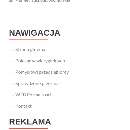
do Niemiec zachodniopomorskie
do
Nie
z
zac
–
NAWIGACJA
spr
dlac
wart
Strona główna
Polecamy wiarygodnych
Pomysłowi przedsiębiorcy
Sprawdzone przez nas
WEB Rozmaitości
Kontakt
REKLAMA