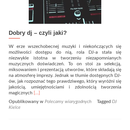
Dobry dj – czyli jaki?
W erze wszechobecnej muzyki i niekończących się
możliwości dostępu do nią, rola DJ-a stała się
niezwykle istotna w tworzeniu niezapomnianych
muzycznych doświadczeń. To on stoi za selekcją,
miksowaniem i prezentacją utworów, które składają się
na atmosferę imprezy. Jednak w tłumie dostępnych DJ-
ów, jak rozpoznać tego prawdziwego, który wyróżni się
jakością, umiejętnościami i zdolnością tworzenia
Read
magicznych
[…]
more
Opublikowany w
Polecamy wiarygodnych
Tagged
DJ
about
Kielce
Dobry
dj
–
czyli