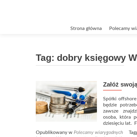
Przejdź
Strona główna
Polecamy wi
do
treści
Tag:
dobry księgowy 
Załóż swoj
Spółki offshore
będzie potrze
zawsze znajdz
osoba, która p
dziesięciu lat.
Opublikowany w
Polecamy wiarygodnych
Tag