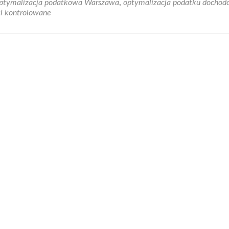
ptymalizacja podatkowa Warszawa
,
optymalizacja podatku docho
Załóż
ki kontrolowane
swoją
spółkę
w
rajach
podatkowyc