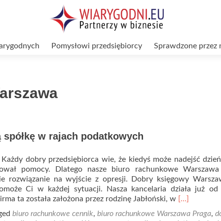
arygodnych
Pomysłowi przedsiębiorcy
Sprawdzone przez 
Warszawa
ą spółkę w rajach podatkowych
 Każdy dobry przedsiębiorca wie, że kiedyś może nadejść dzień
bował pomocy. Dlatego nasze biuro rachunkowe Warszawa
ie rozwiązanie na wyjście z opresji. Dobry księgowy Warsz
omoże Ci w każdej sytuacji. Nasza kancelaria działa już od
Read
 Firma ta została założona przez rodzinę Jabłoński, w
[…]
more
ged
biuro rachunkowe cennik
,
biuro rachunkowe Warszawa Praga
,
d
about