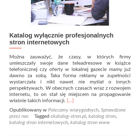
Katalog wyłącznie profesjonalnych
stron internetowych
Można zauważyć, że czasy, w których firmy
umieszczały swoje dane teleadresowe w książce
telefonicznej czy oferty w lokalnej gazecie mamy już
dawno za sobą. Taka forma reklamy w zupełności
wystarczała i nikt nawet nie myślał o innych
perspektywach. W obecnych czasach wraz z rozwojem
internetu, to on stał się miejscem na propagowanie
Read
właśnie takich informacji.
[…]
more
Opublikowany w
Polecamy wiarygodnych
,
Sprawdzone
about
przez nas
Tagged
ekatalog-stron.pl
,
katalog stron
,
Katalog
katalog stron internetowych
,
katalog stron www
wyłącznie
profesjonalnych
stron