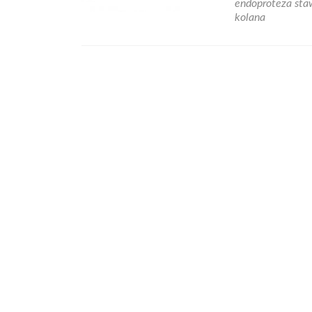
endoproteza st
kolana