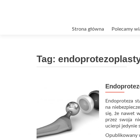
Przejdź
Strona główna
Polecamy wi
do
treści
Tag:
endoprotezoplast
Endoprotez
Endoproteza st
na niebezpiecz
się, że nawet w
przez swoja n
ucierpi jedynie
Opublikowany