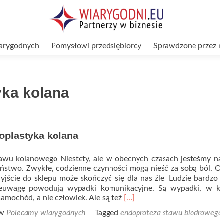
arygodnych
Pomysłowi przedsiębiorcy
Sprawdzone przez 
yka kolana
oplastyka kolana
awu kolanowego Niestety, ale w obecnych czasach jesteśmy n
eństwo. Zwykłe, codzienne czynności mogą nieść za sobą ból. 
yjście do sklepu może skończyć się dla nas źle. Ludzie bardzo
ieuwagę powodują wypadki komunikacyjne. Są wypadki, w k
Read
 samochód, a nie człowiek. Ale są też
[…]
more
 w
Polecamy wiarygodnych
Tagged
endoproteza stawu biodroweg
about