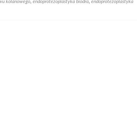
awu kolanowego
,
endoprotezoplastyka biodra
,
endoprotezoplastyka
Endoprotezoplastyka
kolana