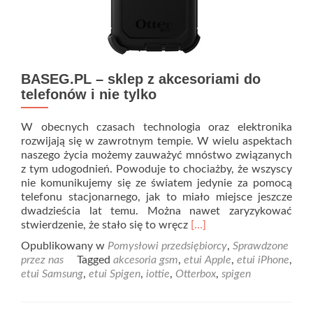
BASEG.PL – sklep z akcesoriami do
telefonów i nie tylko
W obecnych czasach technologia oraz elektronika
rozwijają się w zawrotnym tempie. W wielu aspektach
naszego życia możemy zauważyć mnóstwo związanych
z tym udogodnień. Powoduje to chociażby, że wszyscy
nie komunikujemy się ze światem jedynie za pomocą
telefonu stacjonarnego, jak to miało miejsce jeszcze
dwadzieścia lat temu. Można nawet zaryzykować
Read
stwierdzenie, że stało się to wręcz
[…]
more
Opublikowany w
Pomysłowi przedsiębiorcy
,
Sprawdzone
about
przez nas
Tagged
akcesoria gsm
,
etui Apple
,
etui iPhone
,
BASEG.PL
etui Samsung
,
etui Spigen
,
iottie
,
Otterbox
,
spigen
–
sklep
z