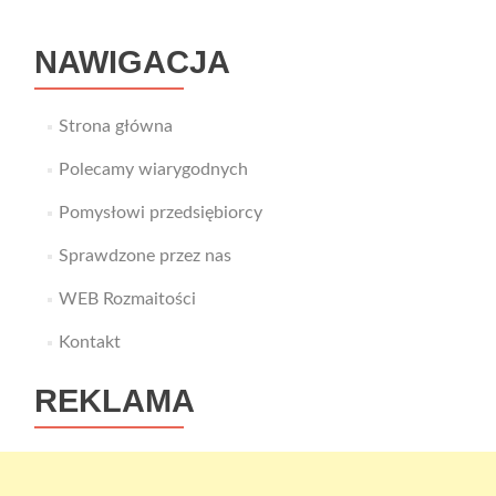
akcesoriami
do
NAWIGACJA
telefonów
i
nie
tylko
Strona główna
Polecamy wiarygodnych
Pomysłowi przedsiębiorcy
Sprawdzone przez nas
WEB Rozmaitości
Kontakt
REKLAMA