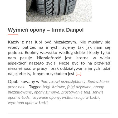
Wymień opony – firma Danpol
Każdy z nas lubi być niezależnym. Nie musimy się
wtedy patrzeć na innych, żyjemy tak jak nam się
podoba. Robimy wszystko według siebie i kiedy tylko
nam pasuje. Niezależność jest istotna w wielu
aspektach naszego życia. Może być to na przykład
niezależność w pracy i brak oddziaływania innych ludzi
Read
na jej efekty, innym przykładem jest
[…]
more
Opublikowany w
Pomysłowi przedsiębiorcy
,
Sprawdzone
about
przez nas
Tagged
felgi stalowe
,
felgi używane
,
opony
Wymień
bieżnikowane
,
opony zimowe
,
prostowanie felg
,
serwis
opony
opon w Łodzi
,
używane opony
,
wulkanizacja w Łodzi
,
–
wymiana opon w Łodzi
firma
Danpol