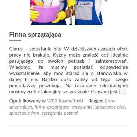
Firma sprzątająca
Clares – sprzątanie biur W dzisiejszych czasach ofert
pracy nie brakuje. Każdy może znaleźć coś idealnie
pasującego do swoich potrzeb i zainteresowań.
Wiadomo, że musimy posiadać odpowiednie
wykształcenie, aby móc starać się o stanowisko w
danej firmie. Bardzo dużo zależy od tego, czego
pracodawcy poszukują. Na rozmowie rekrutacyjnej
Read
musimy zrobić jak najlepsze wrażenie. Czasami jest
[…]
more
Opublikowany w
WEB Rozmaitości
Tagged
firma
about
sprzątająca
,
firmy sprzątające
,
sprzątanie
,
sprzątanie biur
,
Firma
sprzątanie firm
,
sprzątanie poznań
sprzątaj