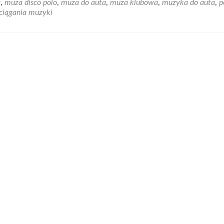
a
,
muza disco polo
,
muza do auta
,
muza klubowa
,
muzyka do auta
,
p
Muza
ściągania muzyki
klubowa