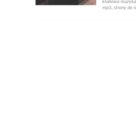
klubowa muzyk
mp3
,
strony do 