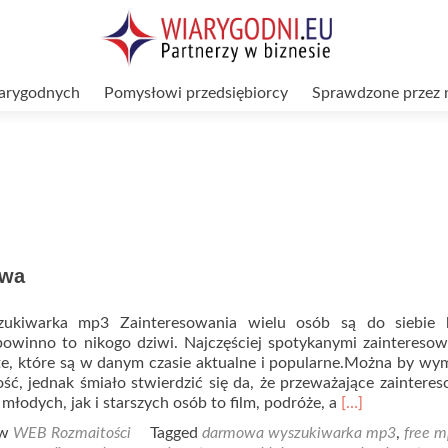
arygodnych
Pomysłowi przedsiębiorcy
Sprawdzone przez 
owa
kiwarka mp3 Zainteresowania wielu osób są do siebie 
powinno to nikogo dziwi. Najczęściej spotykanymi zaintereso
te, które są w danym czasie aktualne i popularne.Można by wy
ć, jednak śmiało stwierdzić się da, że przeważające zaintere
Read
łodych, jak i starszych osób to film, podróże, a
[…]
more
 w
WEB Rozmaitości
Tagged
darmowa wyszukiwarka mp3
,
free 
about