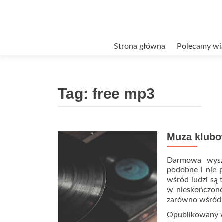
Przejdź
Strona główna
Polecamy wi
do
treści
Tag:
free mp3
Muza klub
Darmowa wyszu
podobne i nie 
wśród ludzi są 
w nieskończonoś
zarówno wśród m
Opublikowany