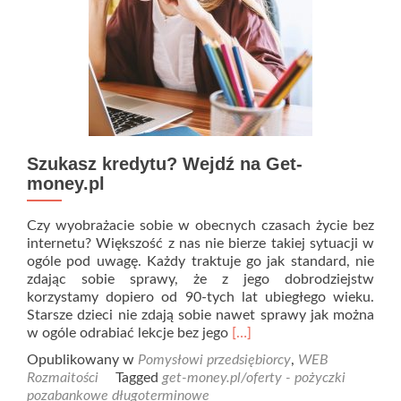
Szukasz kredytu? Wejdź na Get-
money.pl
Czy wyobrażacie sobie w obecnych czasach życie bez
internetu? Większość z nas nie bierze takiej sytuacji w
ogóle pod uwagę. Każdy traktuje go jak standard, nie
zdając sobie sprawy, że z jego dobrodziejstw
korzystamy dopiero od 90-tych lat ubiegłego wieku.
Starsze dzieci nie zdają sobie nawet sprawy jak można
Read
w ogóle odrabiać lekcje bez jego
[…]
more
Opublikowany w
Pomysłowi przedsiębiorcy
,
WEB
about
Rozmaitości
Tagged
get-money.pl/oferty - pożyczki
Szukasz
pozabankowe długoterminowe