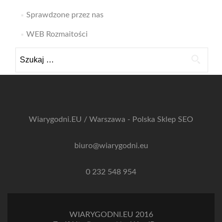
Sprawdzone przez nas
WEB Rozmaitości
Szukaj:
Wiarygodni.EU / Warszawa - Polska
Sklep SEO
biuro@wiarygodni.eu
0 232 548 954
WIARYGODNI.EU 2016