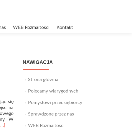
nas
WEB Rozmaitości
Kontakt
NAWIGACJA
Strona główna
Polecamy wiarygodnych
jąc się
Pomysłowi przedsiębiorcy
jsc na
tkowego
Sprawdzone przez nas
zny. W
Read
[…]
WEB Rozmaitości
more