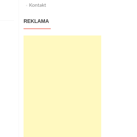
about
Kontakt
Planujesz
urlop
REKLAMA
w
stolicy
Tatr?
Wybierz
Hotel
Kasprowy
Wierch