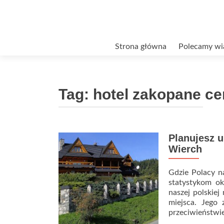
Przejdź
Strona główna
Polecamy wi
do
treści
Tag:
hotel zakopane c
Planujesz u
Wierch
Gdzie Polacy na
statystykom ok
naszej polskie
miejsca. Jego 
przeciwieństwie