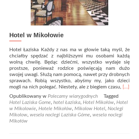
Hotel w Mikołowie
Hotel Łaziska Każdy z nas ma w głowie taką myśl, że
chciałby spędzać z najbliższymi mu osobami każdą
wolną chwilę. Będąc dziećmi, wszystko wydaje się
prostsze, ponieważ rodzice poświęcają nam dużo
swojej uwagi. Służą nam pomocą, nawet przy drobnych
sprawach. Robią wszystko, abyśmy my, jako dzieci
Read
mogli na nich polegać. Niestety, ale z biegiem czasu,
[…]
more
Opublikowany w
Polecamy wiarygodnych
Tagged
about
Hotel Laziska Gorne
,
hotel Łaziska
,
Hotel Mikołów
,
Hotel
Hotel
w Mikolowie
,
Hotele Mikołów
,
Mikolow Hotel
,
Noclegi
w
Mikolow
,
wesela noclegi Laziska Górne
,
wesela noclegi
Mikoło
Mikołów