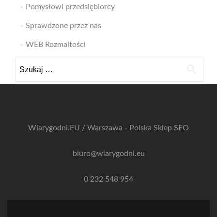
Pomysłowi przedsiębiorcy
Sprawdzone przez nas
WEB Rozmaitości
Szukaj:
Wiarygodni.EU / Warszawa - Polska
Sklep SEO
biuro@wiarygodni.eu
0 232 548 954