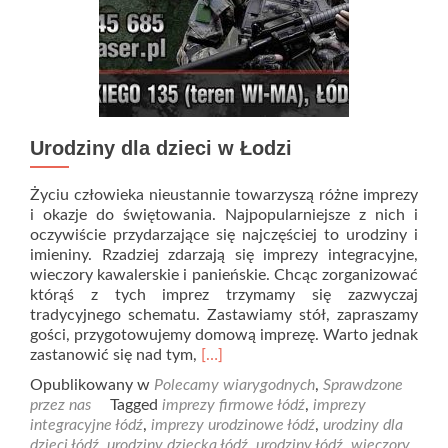
Urodziny dla dzieci w Łodzi
Życiu człowieka nieustannie towarzyszą różne imprezy
i okazje do świętowania. Najpopularniejsze z nich i
oczywiście przydarzające się najczęściej to urodziny i
imieniny. Rzadziej zdarzają się imprezy integracyjne,
wieczory kawalerskie i panieńskie. Chcąc zorganizować
którąś z tych imprez trzymamy się zazwyczaj
tradycyjnego schematu. Zastawiamy stół, zapraszamy
gości, przygotowujemy domową imprezę. Warto jednak
Read
zastanowić się nad tym,
[…]
more
Opublikowany w
Polecamy wiarygodnych
,
Sprawdzone
about
przez nas
Tagged
imprezy firmowe łódź
,
imprezy
Urodziny
integracyjne łódź
,
imprezy urodzinowe łódź
,
urodziny dla
dla
dzieci łódź
,
urodziny dziecka łódź
,
urodziny łódź
,
wieczory