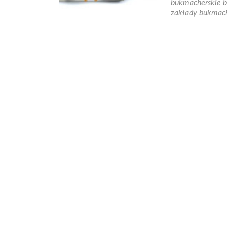
bukmacherskie b
Zak
zakłady bukmach
buk
w
Pol