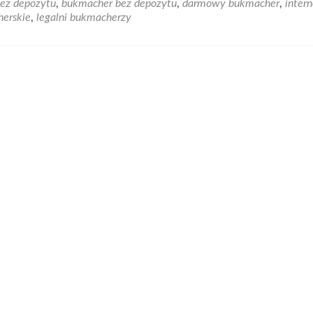
ez depozytu
,
bukmacher bez depozytu
,
darmowy bukmacher
,
inter
łady
erskie
,
legalni bukmacherzy
macherskie
sce