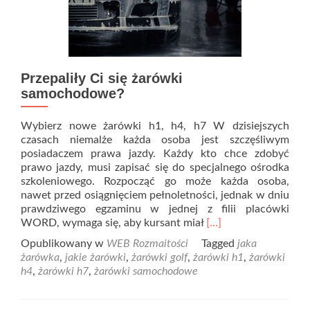
Przepaliły Ci się żarówki
samochodowe?
Wybierz nowe żarówki h1, h4, h7 W dzisiejszych
czasach niemalże każda osoba jest szczęśliwym
posiadaczem prawa jazdy. Każdy kto chce zdobyć
prawo jazdy, musi zapisać się do specjalnego ośrodka
szkoleniowego. Rozpocząć go może każda osoba,
nawet przed osiągnięciem pełnoletności, jednak w dniu
prawdziwego egzaminu w jednej z filii placówki
Read
WORD, wymaga się, aby kursant miał
[…]
more
Opublikowany w
WEB Rozmaitości
Tagged
jaka
about
żarówka
,
jakie żarówki
,
żarówki golf
,
żarówki h1
,
żarówki
Przepaliły
h4
,
żarówki h7
,
żarówki samochodowe
Ci
się
żarówki