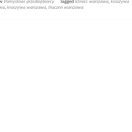
 w
Pomysłowi przedsiębiorcy
Tagged
kliniec warszawa
,
kruszywa
about
awa
,
kruszywa warszawa
,
tłuczeń warszawa
Kliniec
Warszawa