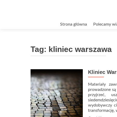
Przejdź
Strona główna
Polecamy wi
do
treści
Tag:
kliniec warszawa
Kliniec Wa
Materiały za
prowadzone są 
przyjrzeć, u
siedemdziesię
wydobywczy cie
transformację, 