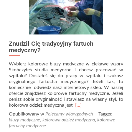
Znudził Cię tradycyjny fartuch
medyczny?
Wybierz kolorowe bluzy medyczne w ciekawe wzory
Skończyłeś studia medyczne i chcesz pracować w
szpitalu? Dostałeś się do pracy w szpitalu i szukasz
oryginalnego fartucha medycznego? Jeżeli tak, to
koniecznie odwiedź nasz internetowy sklep. W naszej
ofercie znajdziesz kolorowe fartuchy medyczne. Jeżeli
cenisz sobie oryginalność i stawiasz na własny styl, to
Read
kolorowa odzież medyczna jest
[…]
more
Opublikowany w
Polecamy wiarygodnych
Tagged
about
bluzy medyczne
,
kolorowa odzież medyczna
,
kolorowe
Znudził
fartuchy medyczne
Cię