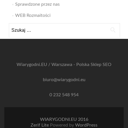
Sprawdzone przez nas
WEB Rozmaitości
Szukaj:
Wiarygodni.EU / Warszawa - Polska
Sklep SEO
biuro@wiarygodni.eu
0 232 548 954
WIARYGODNI.EU 2016
Zerif Lite
Powered by
WordPress