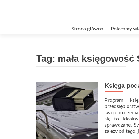
Przejdź
Strona główna
Polecamy wi
do
treści
Tag:
mała księgowość
Księga pod
Program ksi
przedsiębiorstw
swoje marzenia 
się to idealn
sprawdzane. S
zależy od tego, 