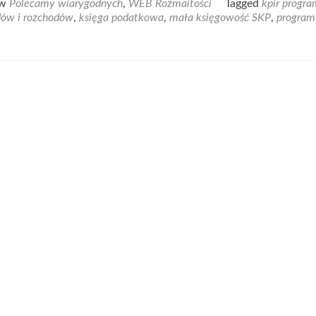
 w
Polecamy wiarygodnych
,
WEB Rozmaitości
Tagged
kpir progra
about
dów i rozchodów
,
księga podatkowa
,
mała księgowość SKP
,
program
Księga
podatkowa