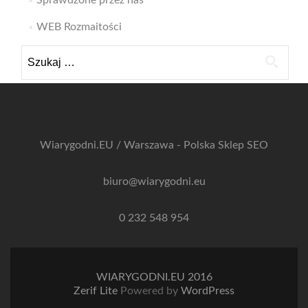
Sprawdzone przez nas
WEB Rozmaitości
Szukaj:
Wiarygodni.EU / Warszawa - Polska
Sklep SEO
biuro@wiarygodni.eu
0 232 548 954
WIARYGODNI.EU 2016
Zerif Lite
Powered by
WordPress