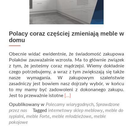
Polacy coraz częściej zmieniają meble w
domu
Obecnie widać ewidentnie, że świadomość zakupowa
Polaków zauważalnie wzrosła. Ma to głównie związek
z tym, że jesteśmy coraz mądrzejsi. Wiemy dokładnie
czego potrzebujemy, a wraz z tym zwiększają się także
nasze wymagania. W zakupowym szaleństwie
zasadniczy jest bowiem nasz dojrzały wybór, w końcu
to my mamy być zadowoleni z dokonanego zakupu.
Read
Jest to przeważnie istotne
[…]
more
Opublikowany w
Polecamy wiarygodnych
,
Sprawdzone
about
przez nas
Tagged
internetowy sklep meblowy
,
meble do
Polacy
sypialni
,
meble Forte
,
meble młodzieżowe
,
meble
coraz
pokojowe
częściej
zmieniają