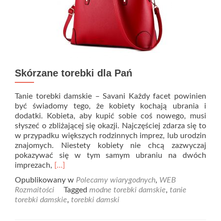
Skórzane torebki dla Pań
Tanie torebki damskie – Savani Każdy facet powinien
być świadomy tego, że kobiety kochają ubrania i
dodatki. Kobieta, aby kupić sobie coś nowego, musi
słyszeć o zbliżającej się okazji. Najczęściej zdarza się to
w przypadku większych rodzinnych imprez, lub urodzin
znajomych. Niestety kobiety nie chcą zazwyczaj
pokazywać się w tym samym ubraniu na dwóch
Read
imprezach,
[…]
more
Opublikowany w
Polecamy wiarygodnych
,
WEB
about
Rozmaitości
Tagged
modne torebki damskie
,
tanie
Skórzane
torebki damskie
,
torebki damski
torebki
dla