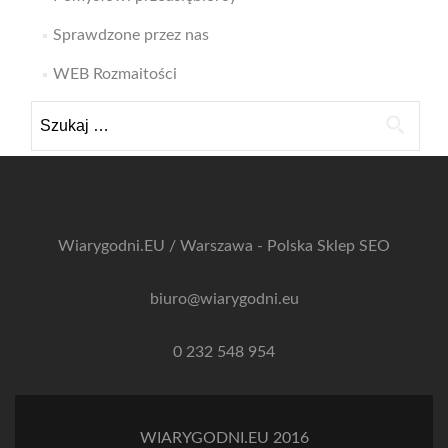
Sprawdzone przez nas
WEB Rozmaitości
Szukaj:
Wiarygodni.EU / Warszawa - Polska
Sklep SEO
biuro@wiarygodni.eu
0 232 548 954
WIARYGODNI.EU 2016