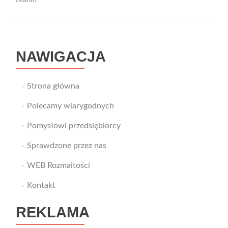
do
noszenia
na
wrażliwej
skórze
NAWIGACJA
Strona główna
Polecamy wiarygodnych
Pomysłowi przedsiębiorcy
Sprawdzone przez nas
WEB Rozmaitości
Kontakt
REKLAMA