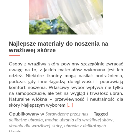
Najlepsze materiały do noszenia na
wrażliwej skórze
Osoby z wrażliwą skórą powinny szczególnie zwracać
uwagę na to, z jakich materiałów wykonana jest ich
odzież. Niektóre tkaniny mogą nasilać podrażnienia,
podczas gdy inne łagodzą dolegliwości i poprawiają
komfort noszenia. Właściwy wybór wpływa nie tylko
na samopoczucie, ale też na wygląd i trwałość ubrań.
Naturalne włókna – przewiewność i neutralność dla
Read
skóry Najlepszym wyborem
[…]
more
Opublikowany w
Sprawdzone przez nas
Tagged
about
delikatne ubrania
,
modne ubrania dla wrażliwej skóry
,
Najlepsze
ubrania dla wrażliwej skóry
,
ubrania z delikatnych
materiały
tkanin