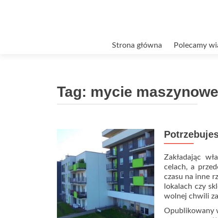
Przejdź
Strona główna
Polecamy wi
do
treści
Tag:
mycie maszynow
Potrzebujes
Zakładając wła
celach, a prze
czasu na inne r
lokalach czy sk
wolnej chwili z
Opublikowany