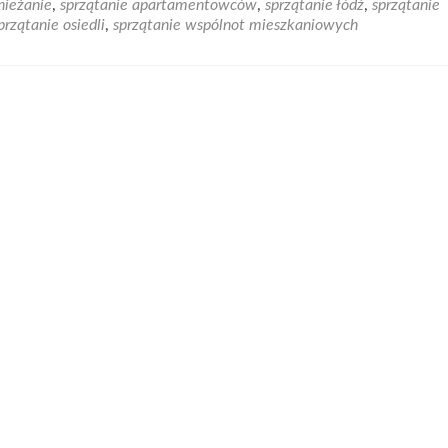
nieżanie
,
sprzątanie apartamentowców
,
sprzątanie łódź
,
sprzątanie
Potrzebujesz
przątanie osiedli
,
sprzątanie wspólnot mieszkaniowych
firmy
sprzątającej
Łódź
czy
okolice?