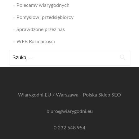
Polecamy wiarygodnych
Pomysłowi przedsiębiorcy
Sprawdzone przez nas
WEB Rozmaitości
Szukaj:
Wiarygodni.EU / Warszawa - Polska
Sklep SEO
biuro@wiarygodni.eu
0 232 548 954