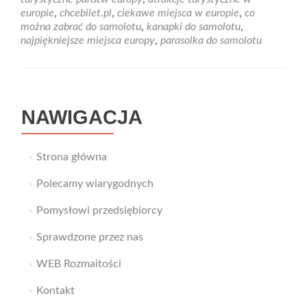
naszych
europie
,
chcebilet.pl
,
ciekawe miejsca w europie
,
co
marzeń.
można zabrać do samolotu
,
kanapki do samolotu
,
Gdzie
najpiękniejsze miejsca europy
,
parasolka do samolotu
najlepiej
odpocząć
i
co
ze
NAWIGACJA
sobą
zabrać!
Strona główna
Polecamy wiarygodnych
Pomysłowi przedsiębiorcy
Sprawdzone przez nas
WEB Rozmaitości
Kontakt