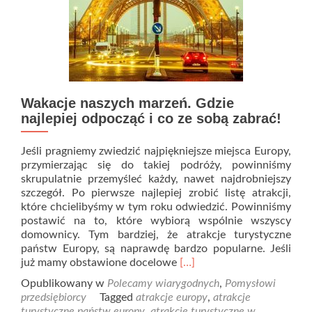
Wakacje naszych marzeń. Gdzie
najlepiej odpocząć i co ze sobą zabrać!
Jeśli pragniemy zwiedzić najpiękniejsze miejsca Europy,
przymierzając się do takiej podróży, powinniśmy
skrupulatnie przemyśleć każdy, nawet najdrobniejszy
szczegół. Po pierwsze najlepiej zrobić listę atrakcji,
które chcielibyśmy w tym roku odwiedzić. Powinniśmy
postawić na to, które wybiorą wspólnie wszyscy
domownicy. Tym bardziej, że atrakcje turystyczne
państw Europy, są naprawdę bardzo popularne. Jeśli
Read
już mamy obstawione docelowe
[…]
more
Opublikowany w
Polecamy wiarygodnych
,
Pomysłowi
about
przedsiębiorcy
Tagged
atrakcje europy
,
atrakcje
Wakacje
turystyczne państw europy
,
atrakcje turystyczne w