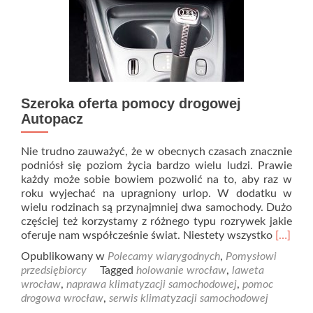
Szeroka oferta pomocy drogowej
Autopacz
Nie trudno zauważyć, że w obecnych czasach znacznie
podniósł się poziom życia bardzo wielu ludzi. Prawie
każdy może sobie bowiem pozwolić na to, aby raz w
roku wyjechać na upragniony urlop. W dodatku w
wielu rodzinach są przynajmniej dwa samochody. Dużo
częściej też korzystamy z różnego typu rozrywek jakie
Read
oferuje nam współcześnie świat. Niestety wszystko
[…]
more
Opublikowany w
Polecamy wiarygodnych
,
Pomysłowi
about
przedsiębiorcy
Tagged
holowanie wrocław
,
laweta
Szeroka
wrocław
,
naprawa klimatyzacji samochodowej
,
pomoc
oferta
drogowa wrocław
,
serwis klimatyzacji samochodowej
pomoc