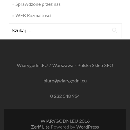
Sprawdzone przez nas
WEB Rozmaitości
Szukaj:
Wiarygodni.EU / Warszawa - Polska
Sklep SEO
biuro@wiarygodni.eu
0 232 548 954
WIARYGODNI.EU 2016
Zerif Lite
Powered by
WordPress