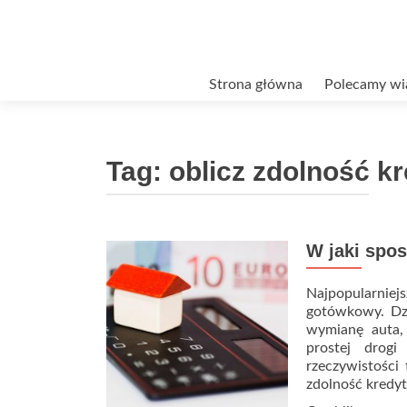
Przejdź
Strona główna
Polecamy wi
do
treści
Tag:
oblicz zdolność k
W jaki spos
Najpopularniej
gotówkowy. Dz
wymianę auta,
prostej drog
rzeczywistości
zdolność kredy