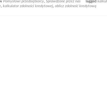
 w
Pomysłowi przedsiębiorcy
,
Sprawdzone przez nas
Tagged
kalku
about
e
,
kalkulator zdolności kredytowej
,
oblicz zdolność kredytową
W
jaki
sposób
najszybciej
obliczyć
zdolność
kredytową?